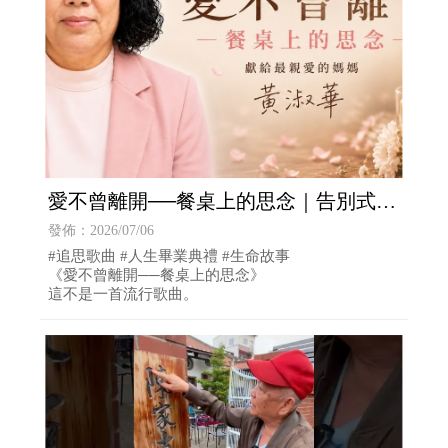
愛不曾離開──餐桌上的思念｜告別式｜
母親追思歌曲｜專屬家歌｜天擇生命
發佈：2026/07/06
#追思歌曲 #人生畢業典禮 #生命故事
《愛不曾離開──餐桌上的思念》
這不是一首流行歌曲。